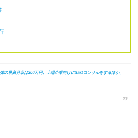
書
行
単体の最高月収は300万円。上場企業向けにSEOコンサルをするほか、