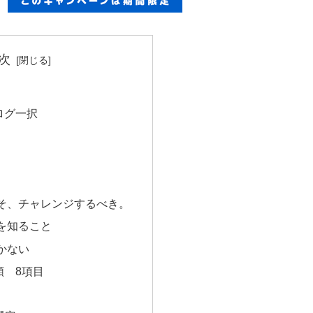
次
ログ一択
そ、チャレンジするべき。
を知ること
かない
順 8項目