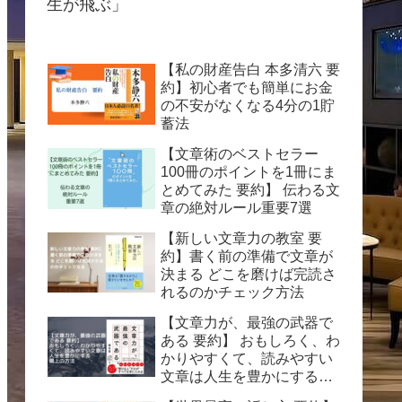
生が飛ぶ」
【私の財産告白 本多清六 要
約】初心者でも簡単にお金
の不安がなくなる4分の1貯
蓄法
【文章術のベストセラー
100冊のポイントを1冊にま
とめてみた 要約】 伝わる文
章の絶対ルール重要7選
【新しい文章力の教室 要
約】書く前の準備で文章が
決まる どこを磨けば完読さ
れるのかチェック方法
【文章力が、最強の武器で
ある 要約】 おもしろく、わ
かりやすくて、読みやすい
文章は人生を豊かにする最
上の方法