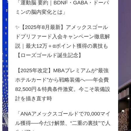
「運動脳 要約｜BDNF・GABA・ドーパ
ミンの脳内変化とは」
✨【2025年8月最新】アメックスゴール
ドプリファード入会キャンペーン徹底解
説｜最大12万＋αポイント獲得の裏技も
【ローズゴールド誕生記念】
【2025年改定】MBAプレミアムが“最強
ホテルカード”から戦略装備へ──年会費
82,500円＆特典条件激変。今こそ装備設
計を描き直す時
「ANAアメックスゴールドで70,000マイ
ル獲得──今だけ解禁、“二重の裏技”で人