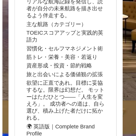
リアルな航海記録を発信し、読
者が自分の未来航路を描き出せ
るよう伴走する。
主な航路（カテゴリー）
TOEICスコアアップと実践的英
語力
習慣化・セルフマネジメント術
筋トレ・栄養・美容・若返り
資産形成・投資・節約戦略
旅と出会いによる価値観の拡張
欲望に正直であれ。目標に妥協
するな。限界は幻想だ。 モット
ーはただひとつ――「人生を変
えろ」。 成功者への道は、自ら
選び、積み上げた者だけに拓か
れる。
🌍 英語版｜Complete Brand
Profile