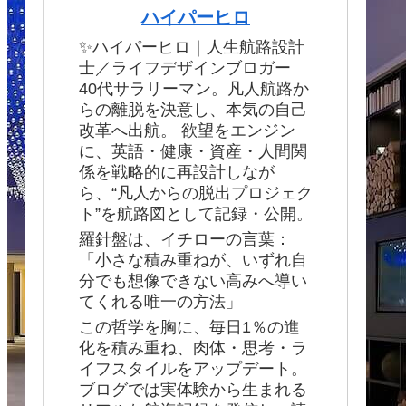
ハイパーヒロ
✨ハイパーヒロ｜人生航路設計
士／ライフデザインブロガー
40代サラリーマン。凡人航路か
らの離脱を決意し、本気の自己
改革へ出航。 欲望をエンジン
に、英語・健康・資産・人間関
係を戦略的に再設計しなが
ら、“凡人からの脱出プロジェク
ト”を航路図として記録・公開。
羅針盤は、イチローの言葉：
「小さな積み重ねが、いずれ自
分でも想像できない高みへ導い
てくれる唯一の方法」
この哲学を胸に、毎日1％の進
化を積み重ね、肉体・思考・ラ
イフスタイルをアップデート。
ブログでは実体験から生まれる