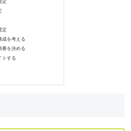
選定
定
選定
構成を考える
順番を決める
イトする