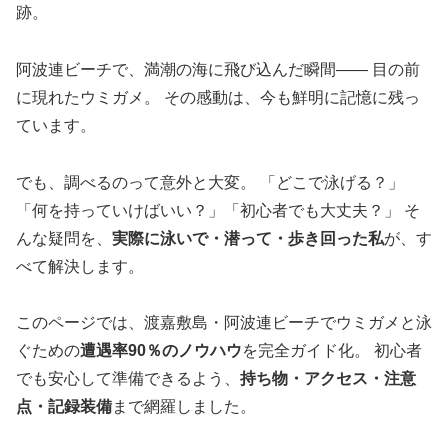
跡。
阿波連ビーチで、満潮の海に飛び込んだ瞬間—— 目の前
に現れたウミガメ。 その感動は、今も鮮明に記憶に残っ
ています。
でも、調べるのって意外と大変。 「どこで泳げる？」
「何を持っていけばいい？」「初心者でも大丈夫？」 そ
んな疑問を、
実際に泳いで・潜って・歩き回った私
が、す
べて解決します。
このページでは、渡嘉敷島・阿波連ビーチでウミガメと泳
ぐための
遭遇率90％のノウハウ
を完全ガイド化。 初心者
でも安心して準備できるよう、
持ち物・アクセス・注意
点・記録装備
まで網羅しました。