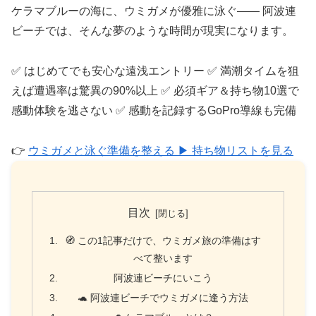
ケラマブルーの海に、ウミガメが優雅に泳ぐ—— 阿波連
ビーチでは、そんな夢のような時間が現実になります。
✅ はじめてでも安心な遠浅エントリー ✅ 満潮タイムを狙
えば遭遇率は驚異の90%以上 ✅ 必須ギア＆持ち物10選で
感動体験を逃さない ✅ 感動を記録するGoPro導線も完備
👉
ウミガメと泳ぐ準備を整える ▶ 持ち物リストを見る
目次
🧭 この1記事だけで、ウミガメ旅の準備はす
べて整います
阿波連ビーチにいこう
🐢 阿波連ビーチでウミガメに逢う方法