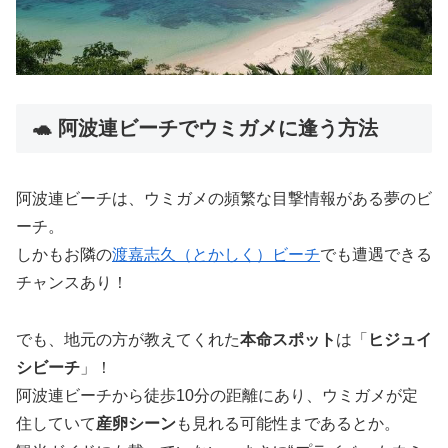
🐢 阿波連ビーチでウミガメに逢う方法
阿波連ビーチは、ウミガメの頻繁な目撃情報がある夢のビ
ーチ。
しかもお隣の
渡嘉志久（とかしく）ビーチ
でも遭遇できる
チャンスあり！
でも、地元の方が教えてくれた
本命スポット
は「
ヒジュイ
シビーチ
」！
阿波連ビーチから徒歩10分の距離にあり、ウミガメが定
住していて
産卵シーン
も見れる可能性まであるとか。