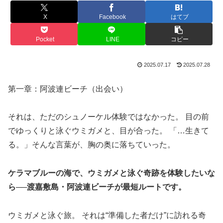
X
Facebook
はてブ
Pocket
LINE
コピー
2025.07.17
2025.07.28
第一章：阿波連ビーチ（出会い）
それは、ただのシュノーケル体験ではなかった。 目の前
でゆっくりと泳ぐウミガメと、目が合った。 「…生きて
る。」そんな言葉が、胸の奥に落ちていった。
ケラマブルーの海で、ウミガメと泳ぐ奇跡を体験したいな
ら──渡嘉敷島・阿波連ビーチが最短ルートです。
ウミガメと泳ぐ旅。 それは“準備した者だけ”に訪れる奇