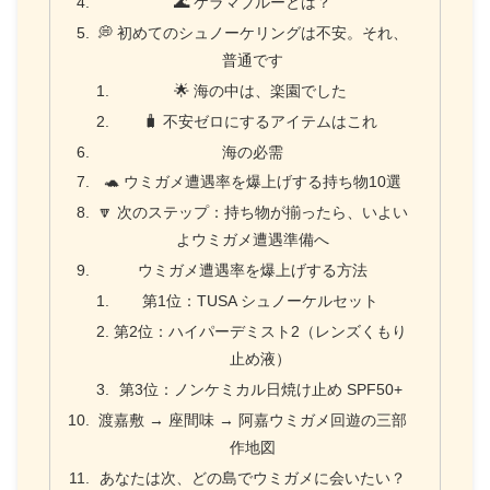
🌊 ケラマブルーとは？
💭 初めてのシュノーケリングは不安。それ、
普通です
🌟 海の中は、楽園でした
🧳 不安ゼロにするアイテムはこれ
海の必需
🐢 ウミガメ遭遇率を爆上げする持ち物10選
🔽 次のステップ：持ち物が揃ったら、いよい
よウミガメ遭遇準備へ
ウミガメ遭遇率を爆上げする方法
第1位：TUSA シュノーケルセット
第2位：ハイパーデミスト2（レンズくもり
止め液）
第3位：ノンケミカル日焼け止め SPF50+
渡嘉敷 → 座間味 → 阿嘉ウミガメ回遊の三部
作地図
あなたは次、どの島でウミガメに会いたい？