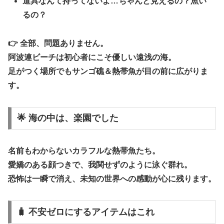
道具なんて持ってないよ…ちゃんと見えるの？魚い
るの？
👉 全部、問題ありません。
阿波連ビーチは
初心者にこそ優しい遠浅の海
。
足がつく場所でも
サンゴ礁＆熱帯魚が目の前
に広がりま
す。
🌟 海の中は、楽園でした
名前もわからないカラフルな熱帯魚たち。
愛嬌のある顔つきで、我関せずのように泳ぐ群れ。
恐怖は一瞬で消え、未知の世界への感動が心に残ります。
🧳 不安ゼロにするアイテムはこれ