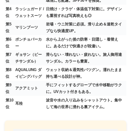
位
環境にも配慮。SPF50＋を推奨。
第4
ラッシュガード /
日焼け・クラゲ・体温低下対策に。デザイン
位
ウェットスーツ
も重視すれば写真映えも◎
第5
岩場・ウニ対策に必須。滑り止め＆速乾タイ
マリンブーツ
位
プなら快適度UP。
第6
ポンチョパーカ
水から上がった後の防寒・目隠し・着替え
位
ー
に。あるだけで快適さが段違い。
第7
ギョサン（ビー
滑らない・壊れない・疲れない。旅人御用達
位
チサンダル）
サンダル。カラーも豊富。
第8
AQUALUNG ダ
ウェット収納＆通気性バツグン。濡れたまま
位
イビングバッグ
持ち運べる設計が神。
第9
手にフィットするグローブで水中移動がラク
アクアミット
位
に。UVカット付きもある。
第10
波音や水の入り込みをシャットアウト。集中
耳栓
位
して海の世界に浸れる裏アイテム。